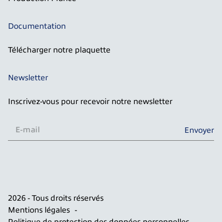
Documentation
Télécharger notre plaquette
Newsletter
Inscrivez-vous pour recevoir notre newsletter
E
Envoyer
-
m
a
i
l
*
2026 - Tous droits réservés
Mentions légales
Politique de protection des données personnelles