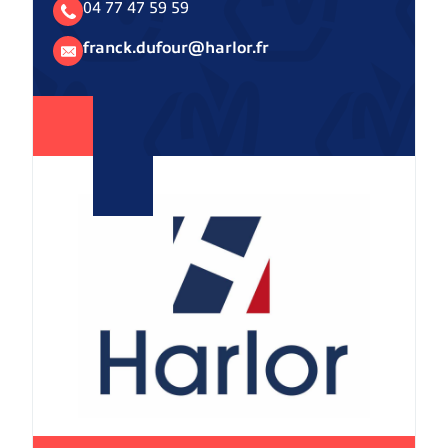
04 77 47 59 59
franck.dufour@harlor.fr