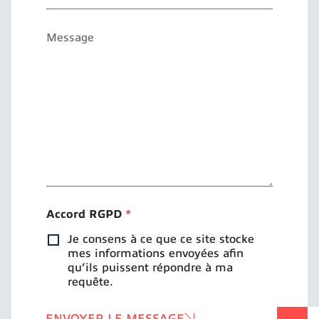
l
j
*
e
M
t
e
s
s
a
g
e
*
Accord RGPD
*
Je consens à ce que ce site stocke
mes informations envoyées afin
qu’ils puissent répondre à ma
requête.
ENVOYER LE MESSAGE