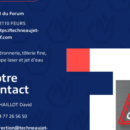
I du Forum
2110 FEURS
tps://techneaujet-
sf.com
ronnerie, tôlerie fine,
pe laser et jet d'eau
tre
ntact
HAILLOT David
4 77 26 56 50
rection@techneaujet-