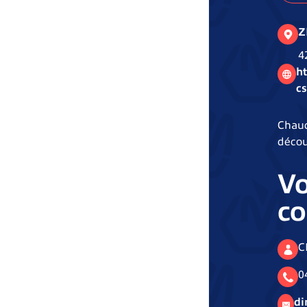
Z
4
ht
c
Chaud
décou
Vo
co
C
0
di