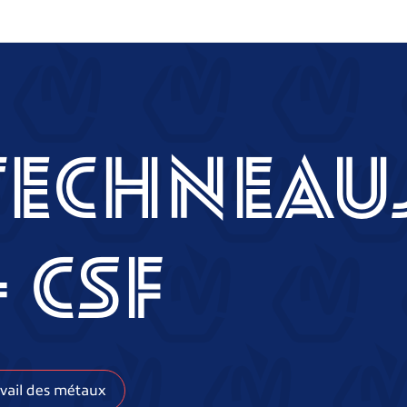
TECHNEAU
– CSF
avail des métaux