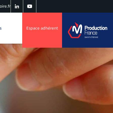
ire.fr
s
Espace adhérent