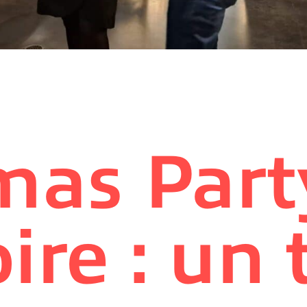
mas Part
ire : un