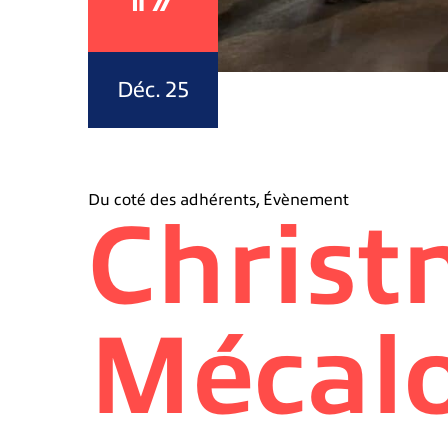
Déc. 25
Du coté des adhérents
,
Évènement
Christ
Mécalo