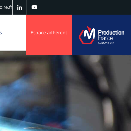
ire.fr
s
Espace adhérent