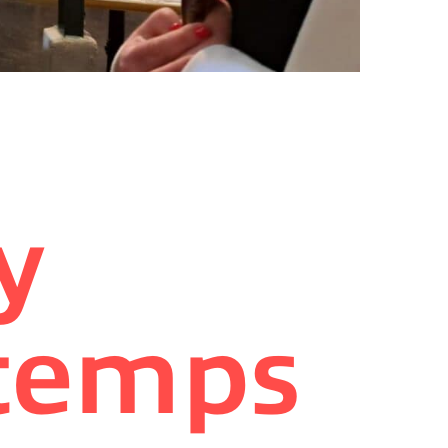
y
 temps