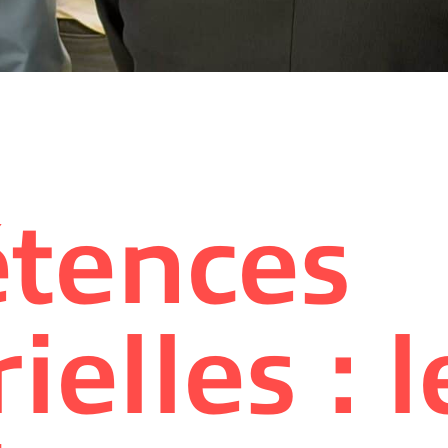
tences
ielles : l