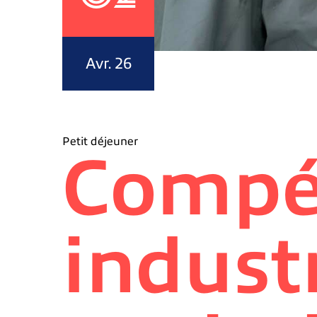
Avr. 26
Petit déjeuner
Compé
industr