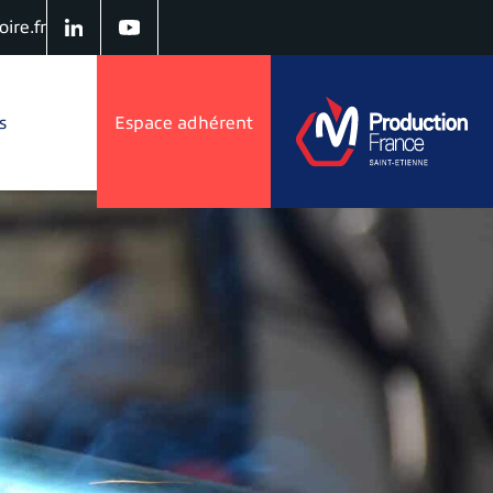
ire.fr
s
Espace adhérent