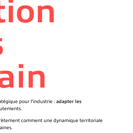
tion
s
ain
atégique pour l’industrie :
adapter les
crutements.
ncrètement comment une dynamique territoriale
aines.