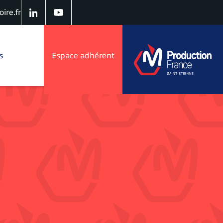
ire.fr
s
Espace adhérent