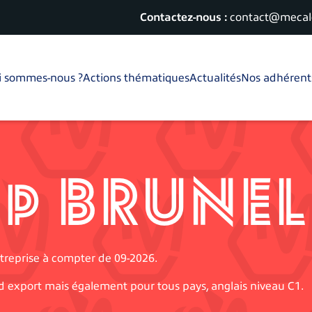
Contactez-nous :
contact@mecalo
i sommes-nous ?
Actions thématiques
Actualités
Nos adhérent
up BRUNEL
treprise à compter de 09-2026.
d export mais également pour tous pays, anglais niveau C1.