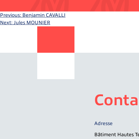
Previous:
Benjamin CAVALLI
Navigation
Next:
Jules MOUNIER
de
l’article
Conta
Adresse
Bâtiment Hautes T