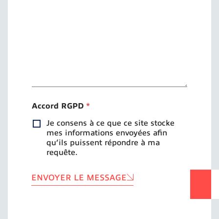
s
s
a
g
e
*
Accord RGPD
*
Je consens à ce que ce site stocke
mes informations envoyées afin
qu’ils puissent répondre à ma
requête.
ENVOYER LE MESSAGE