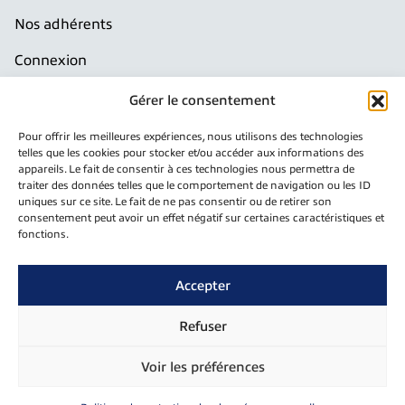
Nos adhérents
Connexion
Production France
Gérer le consentement
Pour offrir les meilleures expériences, nous utilisons des technologies
Documentation
telles que les cookies pour stocker et/ou accéder aux informations des
appareils. Le fait de consentir à ces technologies nous permettra de
traiter des données telles que le comportement de navigation ou les ID
Télécharger notre plaquette
uniques sur ce site. Le fait de ne pas consentir ou de retirer son
consentement peut avoir un effet négatif sur certaines caractéristiques et
fonctions.
Newsletter
Inscrivez-vous pour recevoir notre newsletter
Accepter
E
Refuser
Envoyer
-
m
Voir les préférences
a
i