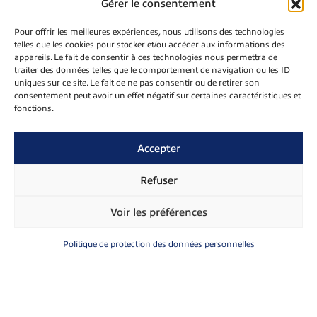
Production France
Gérer le consentement
Pour offrir les meilleures expériences, nous utilisons des technologies
Documentation
telles que les cookies pour stocker et/ou accéder aux informations des
appareils. Le fait de consentir à ces technologies nous permettra de
traiter des données telles que le comportement de navigation ou les ID
Télécharger notre plaquette
uniques sur ce site. Le fait de ne pas consentir ou de retirer son
consentement peut avoir un effet négatif sur certaines caractéristiques et
fonctions.
Newsletter
Inscrivez-vous pour recevoir notre newsletter
Accepter
E
Refuser
Envoyer
-
m
Voir les préférences
a
i
Politique de protection des données personnelles
l
*
2026 - Tous droits réservés
Mentions légales