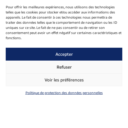
Pour offrir les meilleures expériences, nous utilisons des technologies
Documentation
telles que les cookies pour stocker et/ou accéder aux informations des
appareils. Le fait de consentir à ces technologies nous permettra de
traiter des données telles que le comportement de navigation ou les ID
Télécharger notre plaquette
uniques sur ce site. Le fait de ne pas consentir ou de retirer son
consentement peut avoir un effet négatif sur certaines caractéristiques et
fonctions.
Newsletter
Inscrivez-vous pour recevoir notre newsletter
Accepter
E
Refuser
Envoyer
-
m
Voir les préférences
a
i
Politique de protection des données personnelles
l
*
2026 - Tous droits réservés
Mentions légales
Politique de protection des données personnelles