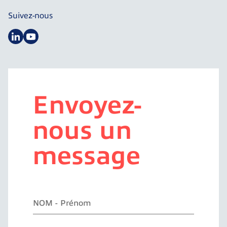
Suivez-nous
Envoyez-
nous un
message
N
O
M
-