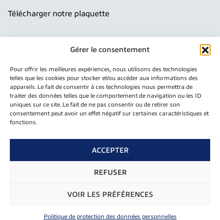
Télécharger notre plaquette
Newsletter
Gérer le consentement
Inscrivez-vous pour recevoir notre newsletter
Pour offrir les meilleures expériences, nous utilisons des technologies
telles que les cookies pour stocker et/ou accéder aux informations des
E
appareils. Le fait de consentir à ces technologies nous permettra de
Envoyer
-
traiter des données telles que le comportement de navigation ou les ID
m
uniques sur ce site. Le fait de ne pas consentir ou de retirer son
consentement peut avoir un effet négatif sur certaines caractéristiques et
a
fonctions.
i
l
*
ACCEPTER
2026 - Tous droits réservés
Mentions légales
REFUSER
Politique de protection des données personnelles
VOIR LES PRÉFÉRENCES
Politique de protection des données personnelles