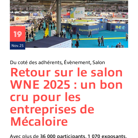
19
Nov. 25
Du coté des adhérents
,
Évènement
,
Salon
Retour sur le salon
WNE 2025 : un bon
cru pour les
entreprises de
Mécaloire
Avec plus de
36 000 participants
,
1 070 exposants
,