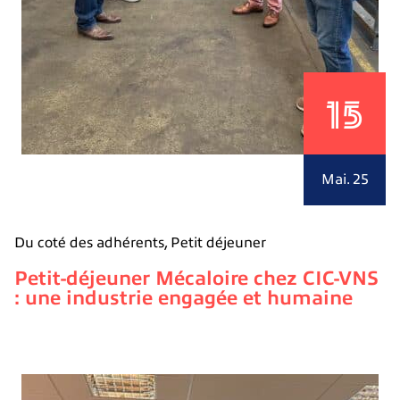
15
Mai. 25
Du coté des adhérents
,
Petit déjeuner
Petit-déjeuner Mécaloire chez CIC-VNS
: une industrie engagée et humaine