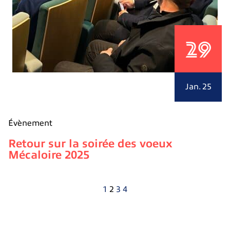
29
Jan. 25
Évènement
Retour sur la soirée des voeux
Mécaloire 2025
1
2
3
4