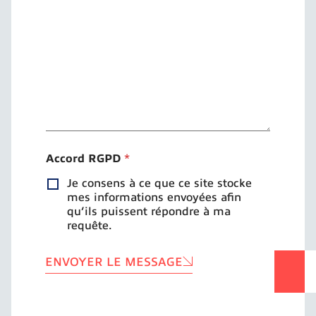
s
s
a
g
e
*
Accord RGPD
*
Je consens à ce que ce site stocke
mes informations envoyées afin
qu’ils puissent répondre à ma
requête.
ENVOYER LE MESSAGE