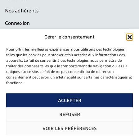
Nos adhérents
Connexion
Production France
Gérer le consentement
Pour offrir les meilleures expériences, nous utilisons des technologies
Documentation
telles que les cookies pour stocker et/ou accéder aux informations des
appareils. Le fait de consentir à ces technologies nous permettra de
traiter des données telles que le comportement de navigation ou les ID
Télécharger notre plaquette
uniques sur ce site. Le fait de ne pas consentir ou de retirer son
consentement peut avoir un effet négatif sur certaines caractéristiques et
fonctions.
Newsletter
Inscrivez-vous pour recevoir notre newsletter
ACCEPTER
E
REFUSER
Envoyer
-
m
VOIR LES PRÉFÉRENCES
a
i